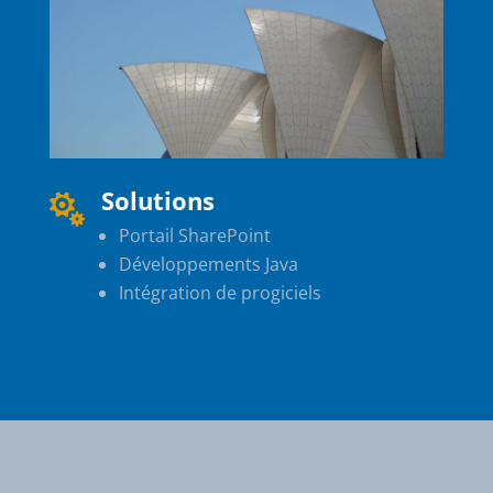
Solutions

Portail SharePoint
Développements Java
Intégration de progiciels